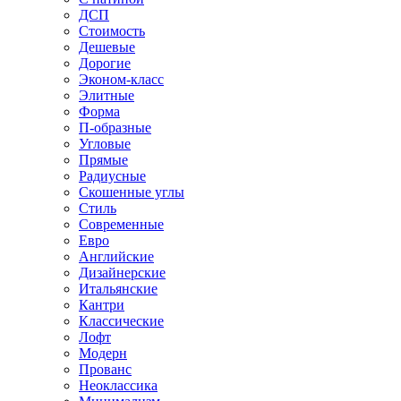
ДСП
Стоимость
Дешевые
Дорогие
Эконом-класс
Элитные
Форма
П-образные
Угловые
Прямые
Радиусные
Скошенные углы
Стиль
Современные
Евро
Английские
Дизайнерские
Итальянские
Кантри
Классические
Лофт
Модерн
Прованс
Неоклассика