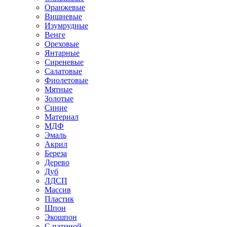
Оранжевые
Вишневые
Изумрудные
Венге
Ореховые
Янтарные
Сиреневые
Салатовые
Фиолетовые
Мятные
Золотые
Синие
Материал
МДФ
Эмаль
Акрил
Береза
Дерево
Дуб
ЛДСП
Массив
Пластик
Шпон
Экошпон
С патиной