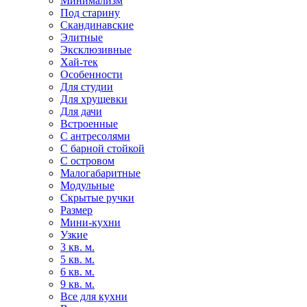
Минимализм
Под старину
Скандинавские
Элитные
Эксклюзивные
Хай-тек
Особенности
Для студии
Для хрущевки
Для дачи
Встроенные
С антресолями
С барной стойкой
С островом
Малогабаритные
Модульные
Скрытые ручки
Размер
Мини-кухни
Узкие
3 кв. м.
5 кв. м.
6 кв. м.
9 кв. м.
Все для кухни