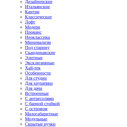
Дизайнерские
Итальянские
Кантри
Классические
Лофт
Модерн
Прованс
Неоклассика
Минимализм
Под старину
Скандинавские
Элитные
Эксклюзивные
Хай-тек
Особенности
Для студии
Для хрущевки
Для дачи
Встроенные
С антресолями
С барной стойкой
С островом
Малогабаритные
Модульные
Скрытые ручки