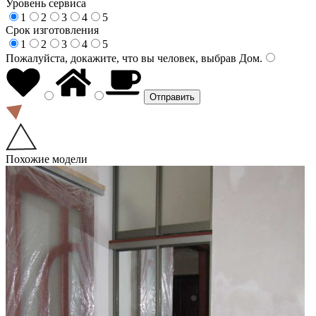
Уровень сервиса
1
2
3
4
5
Срок изготовления
1
2
3
4
5
Пожалуйста, докажите, что вы человек, выбрав
Дом
.
Похожие модели