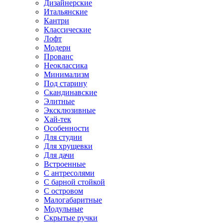
Дизайнерские
Итальянские
Кантри
Классические
Лофт
Модерн
Прованс
Неоклассика
Минимализм
Под старину
Скандинавские
Элитные
Эксклюзивные
Хай-тек
Особенности
Для студии
Для хрущевки
Для дачи
Встроенные
С антресолями
С барной стойкой
С островом
Малогабаритные
Модульные
Скрытые ручки