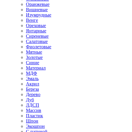
Оранжевые
Вишневые
Изумрудные
Венге
Ореховые
Янтарные
Сиреневые
Салатовые
Фиолетовые
Мятные
Золотые
Синие
Материал
МДФ
Эмаль
Акрил
Береза
Дерево
Дуб
ЛДСП
Массив
Пластик
Шпон
Экошпон
С патиной