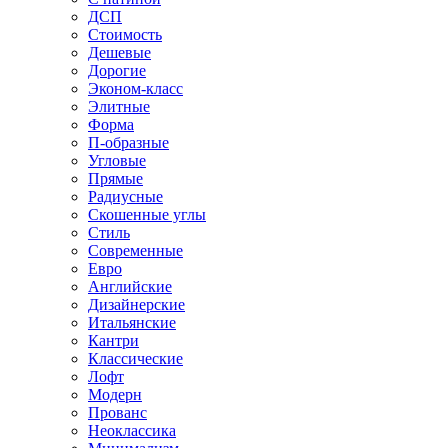
ДСП
Стоимость
Дешевые
Дорогие
Эконом-класс
Элитные
Форма
П-образные
Угловые
Прямые
Радиусные
Скошенные углы
Стиль
Современные
Евро
Английские
Дизайнерские
Итальянские
Кантри
Классические
Лофт
Модерн
Прованс
Неоклассика