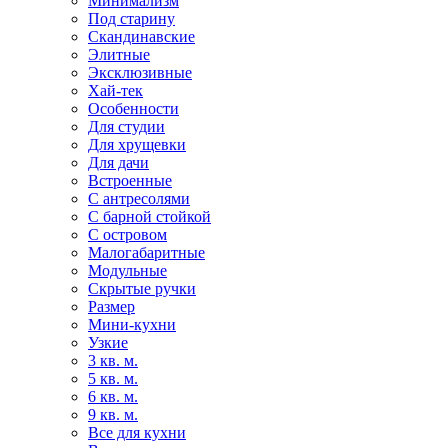
Минимализм
Под старину
Скандинавские
Элитные
Эксклюзивные
Хай-тек
Особенности
Для студии
Для хрущевки
Для дачи
Встроенные
С антресолями
С барной стойкой
С островом
Малогабаритные
Модульные
Скрытые ручки
Размер
Мини-кухни
Узкие
3 кв. м.
5 кв. м.
6 кв. м.
9 кв. м.
Все для кухни