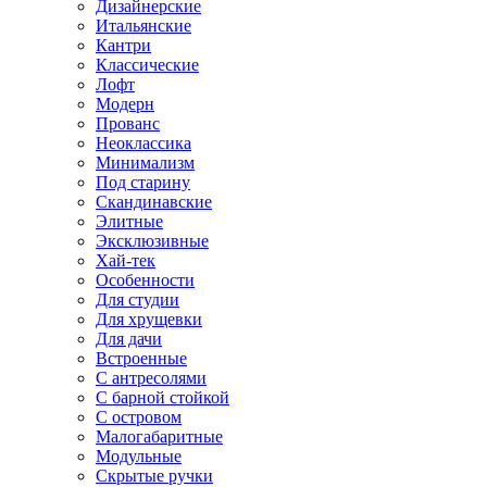
Дизайнерские
Итальянские
Кантри
Классические
Лофт
Модерн
Прованс
Неоклассика
Минимализм
Под старину
Скандинавские
Элитные
Эксклюзивные
Хай-тек
Особенности
Для студии
Для хрущевки
Для дачи
Встроенные
С антресолями
С барной стойкой
С островом
Малогабаритные
Модульные
Скрытые ручки