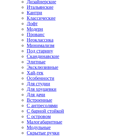
Дизайнерские
Итальянские
Кантри
Классические
Лофт
Модерн
Прованс
Неоклассика
Минимализм
Под старину
Скандинавские
Элитные
Эксклюзивные
Хай-тек
Особенности
Для студии
Для хрущевки
Для дачи
Встроенные
С антресолями
С барной стойкой
С островом
Малогабаритные
Модульные
Скрытые ручки