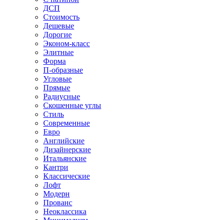
ДСП
Стоимость
Дешевые
Дорогие
Эконом-класс
Элитные
Форма
П-образные
Угловые
Прямые
Радиусные
Скошенные углы
Стиль
Современные
Евро
Английские
Дизайнерские
Итальянские
Кантри
Классические
Лофт
Модерн
Прованс
Неоклассика