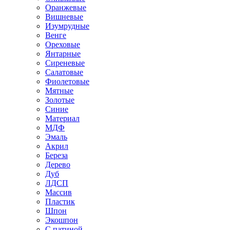
Оранжевые
Вишневые
Изумрудные
Венге
Ореховые
Янтарные
Сиреневые
Салатовые
Фиолетовые
Мятные
Золотые
Синие
Материал
МДФ
Эмаль
Акрил
Береза
Дерево
Дуб
ЛДСП
Массив
Пластик
Шпон
Экошпон
С патиной