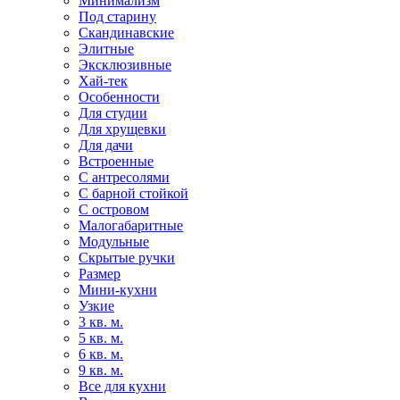
Минимализм
Под старину
Скандинавские
Элитные
Эксклюзивные
Хай-тек
Особенности
Для студии
Для хрущевки
Для дачи
Встроенные
С антресолями
С барной стойкой
С островом
Малогабаритные
Модульные
Скрытые ручки
Размер
Мини-кухни
Узкие
3 кв. м.
5 кв. м.
6 кв. м.
9 кв. м.
Все для кухни