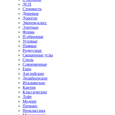
ДСП
Стоимость
Дешевые
Дорогие
Эконом-класс
Элитные
Форма
П-образные
Угловые
Прямые
Радиусные
Скошенные углы
Стиль
Современные
Евро
Английские
Дизайнерские
Итальянские
Кантри
Классические
Лофт
Модерн
Прованс
Неоклассика