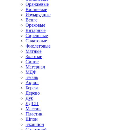
Оранжевые
Вишневые
Изумрудные
Венге
Ореховые
Янтарные
Сиреневые
Салатовые
Фиолетовые
Мятные
Золотые
Синие
Материал
МДФ
Эмаль
Акрил
Береза
Дерево
Дуб
ЛДСП
Массив
Пластик
Шпон
Экошпон
С патиной