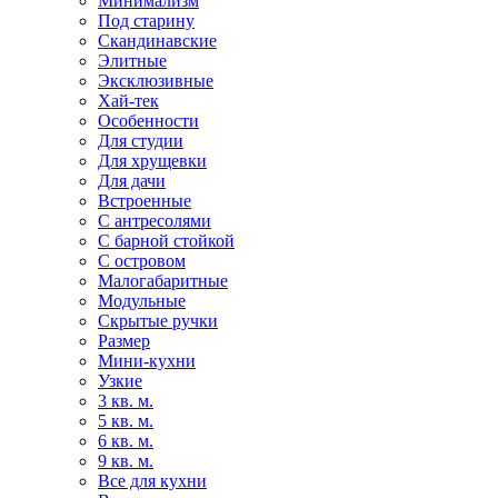
Минимализм
Под старину
Скандинавские
Элитные
Эксклюзивные
Хай-тек
Особенности
Для студии
Для хрущевки
Для дачи
Встроенные
С антресолями
С барной стойкой
С островом
Малогабаритные
Модульные
Скрытые ручки
Размер
Мини-кухни
Узкие
3 кв. м.
5 кв. м.
6 кв. м.
9 кв. м.
Все для кухни