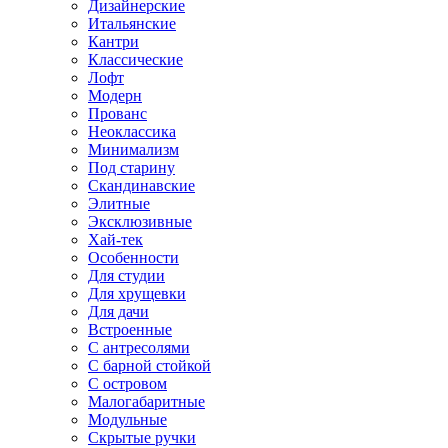
Дизайнерские
Итальянские
Кантри
Классические
Лофт
Модерн
Прованс
Неоклассика
Минимализм
Под старину
Скандинавские
Элитные
Эксклюзивные
Хай-тек
Особенности
Для студии
Для хрущевки
Для дачи
Встроенные
С антресолями
С барной стойкой
С островом
Малогабаритные
Модульные
Скрытые ручки