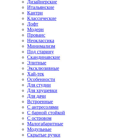
Дизайнерские
Итальянские
Кантри
Классические
Лофт
Модерн
Прованс
Неоклассика
Минимализм
Под старину
Скандинавские
Элитные
Эксклюзивные
Хай-тек
Особенности
Для студии
Для хрущевки
Для дачи
Встроенные
С антресолями
С барной стойкой
С островом
Малогабаритные
Модульные
Скрытые ручки