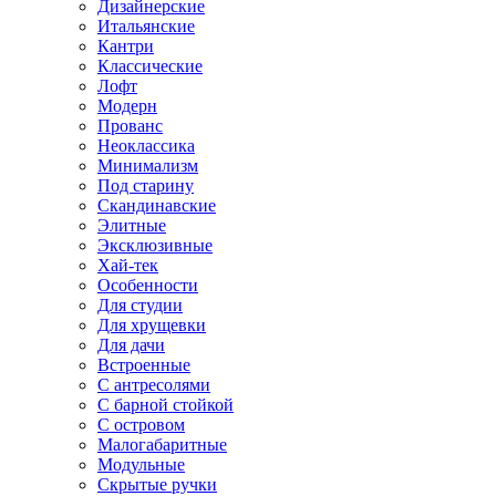
Дизайнерские
Итальянские
Кантри
Классические
Лофт
Модерн
Прованс
Неоклассика
Минимализм
Под старину
Скандинавские
Элитные
Эксклюзивные
Хай-тек
Особенности
Для студии
Для хрущевки
Для дачи
Встроенные
С антресолями
С барной стойкой
С островом
Малогабаритные
Модульные
Скрытые ручки