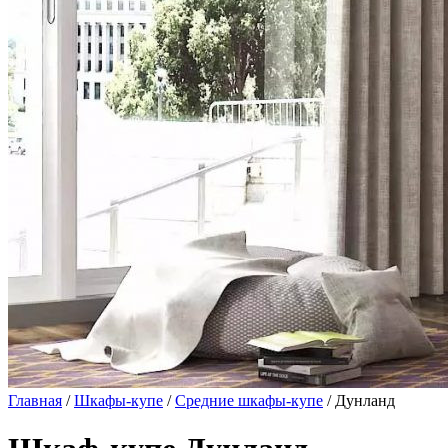
Главная
/
Шкафы-купе
/
Средние шкафы-купе
/ Дунланд