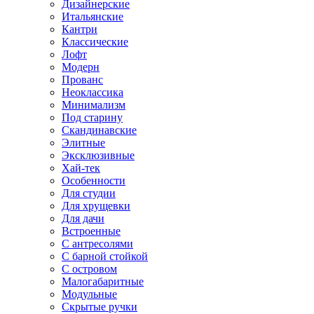
Дизайнерские
Итальянские
Кантри
Классические
Лофт
Модерн
Прованс
Неоклассика
Минимализм
Под старину
Скандинавские
Элитные
Эксклюзивные
Хай-тек
Особенности
Для студии
Для хрущевки
Для дачи
Встроенные
С антресолями
С барной стойкой
С островом
Малогабаритные
Модульные
Скрытые ручки