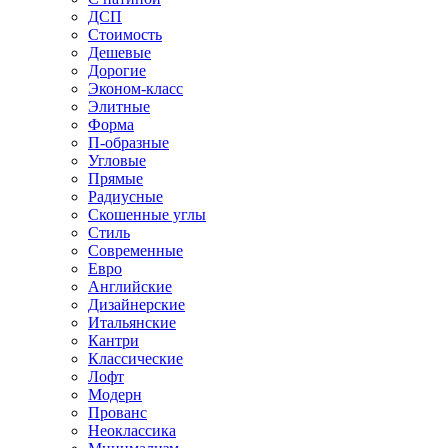
ДСП
Стоимость
Дешевые
Дорогие
Эконом-класс
Элитные
Форма
П-образные
Угловые
Прямые
Радиусные
Скошенные углы
Стиль
Современные
Евро
Английские
Дизайнерские
Итальянские
Кантри
Классические
Лофт
Модерн
Прованс
Неоклассика