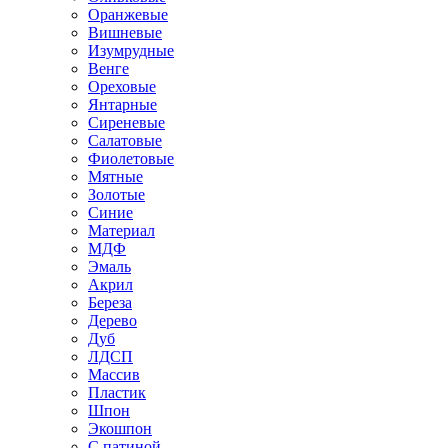
Оранжевые
Вишневые
Изумрудные
Венге
Ореховые
Янтарные
Сиреневые
Салатовые
Фиолетовые
Мятные
Золотые
Синие
Материал
МДФ
Эмаль
Акрил
Береза
Дерево
Дуб
ЛДСП
Массив
Пластик
Шпон
Экошпон
С патиной