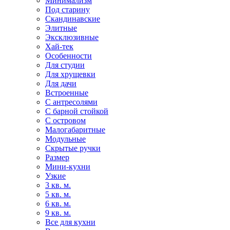
Минимализм
Под старину
Скандинавские
Элитные
Эксклюзивные
Хай-тек
Особенности
Для студии
Для хрущевки
Для дачи
Встроенные
С антресолями
С барной стойкой
С островом
Малогабаритные
Модульные
Скрытые ручки
Размер
Мини-кухни
Узкие
3 кв. м.
5 кв. м.
6 кв. м.
9 кв. м.
Все для кухни