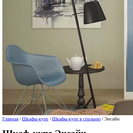
Главная
/
Шкафы-купе
/
Шкафы-купе в спальню
/ Энсайн