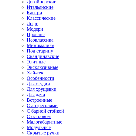
Дизайнерские
Итальянские
Кантри
Классические
Лофт
Модерн
Прованс
Неоклассика
Минимализм
Под старину
Скандинавские
Элитные
Эксклюзивные
Хай-тек
Особенности
Для студии
Для хрущевки
Для дачи
Встроенные
С антресолями
С барной стойкой
С островом
Малогабаритные
Модульные
Скрытые ручки