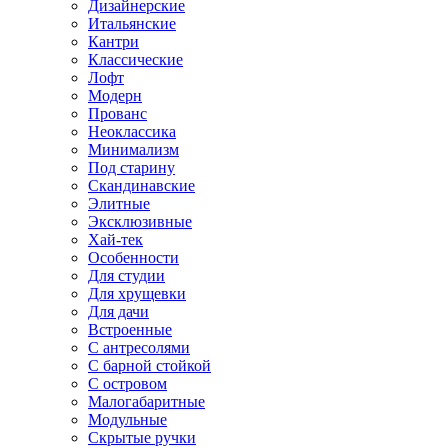
Дизайнерские
Итальянские
Кантри
Классические
Лофт
Модерн
Прованс
Неоклассика
Минимализм
Под старину
Скандинавские
Элитные
Эксклюзивные
Хай-тек
Особенности
Для студии
Для хрущевки
Для дачи
Встроенные
С антресолями
С барной стойкой
С островом
Малогабаритные
Модульные
Скрытые ручки