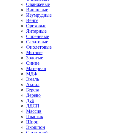
Оранжевые
Вишневые
Изумрудные
Венге
Ореховые
Янтарные
Сиреневые
Салатовые
Фиолетовые
Мятные
Золотые
Синие
Материал
МДФ
Эмаль
Акрил
Береза
Дерево
Дуб
ЛДСП
Массив
Пластик
Шпон
Экошпон
С патиной