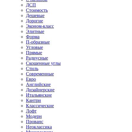
ДСП
Стоимость
Дешевые
Дорогие
Эконом-класс
Элитные
Форма
П-образные
Угловые
Прямые
Радиусные
Скошенные углы
Стиль
Современные
Евро
Английские
Дизайнерские
Итальянские
Кантри
Классические
Лофт
Модерн
Прованс
Неоклассика