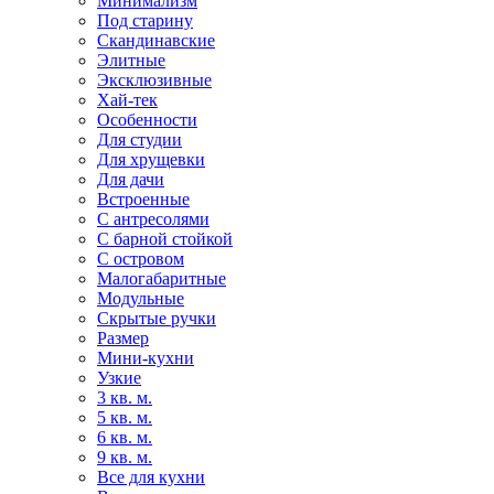
Минимализм
Под старину
Скандинавские
Элитные
Эксклюзивные
Хай-тек
Особенности
Для студии
Для хрущевки
Для дачи
Встроенные
С антресолями
С барной стойкой
С островом
Малогабаритные
Модульные
Скрытые ручки
Размер
Мини-кухни
Узкие
3 кв. м.
5 кв. м.
6 кв. м.
9 кв. м.
Все для кухни