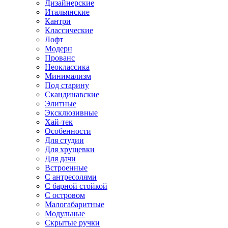
Дизайнерские
Итальянские
Кантри
Классические
Лофт
Модерн
Прованс
Неоклассика
Минимализм
Под старину
Скандинавские
Элитные
Эксклюзивные
Хай-тек
Особенности
Для студии
Для хрущевки
Для дачи
Встроенные
С антресолями
С барной стойкой
С островом
Малогабаритные
Модульные
Скрытые ручки