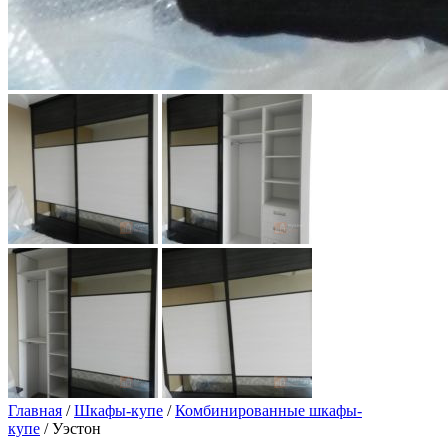
Главная
/
Шкафы-купе
/
Комбинированные шкафы-
купе
/ Уэстон