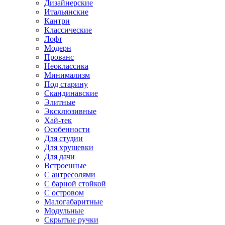
Дизайнерские
Итальянские
Кантри
Классические
Лофт
Модерн
Прованс
Неоклассика
Минимализм
Под старину
Скандинавские
Элитные
Эксклюзивные
Хай-тек
Особенности
Для студии
Для хрущевки
Для дачи
Встроенные
С антресолями
С барной стойкой
С островом
Малогабаритные
Модульные
Скрытые ручки