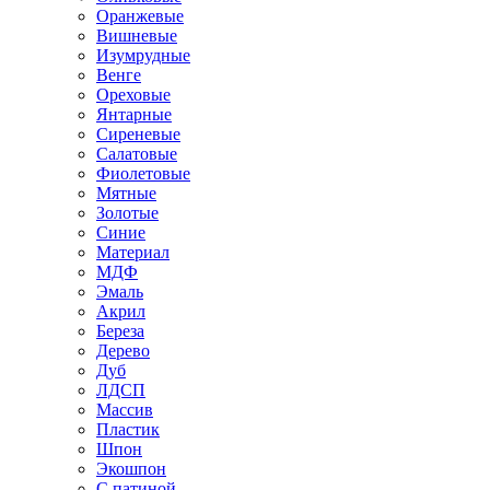
Оранжевые
Вишневые
Изумрудные
Венге
Ореховые
Янтарные
Сиреневые
Салатовые
Фиолетовые
Мятные
Золотые
Синие
Материал
МДФ
Эмаль
Акрил
Береза
Дерево
Дуб
ЛДСП
Массив
Пластик
Шпон
Экошпон
С патиной