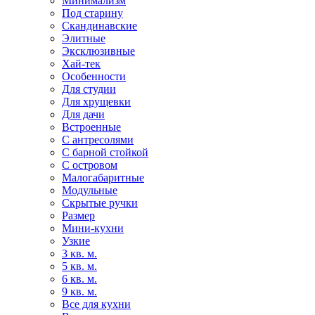
Минимализм
Под старину
Скандинавские
Элитные
Эксклюзивные
Хай-тек
Особенности
Для студии
Для хрущевки
Для дачи
Встроенные
С антресолями
С барной стойкой
С островом
Малогабаритные
Модульные
Скрытые ручки
Размер
Мини-кухни
Узкие
3 кв. м.
5 кв. м.
6 кв. м.
9 кв. м.
Все для кухни