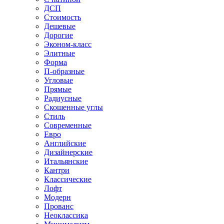
ДСП
Стоимость
Дешевые
Дорогие
Эконом-класс
Элитные
Форма
П-образные
Угловые
Прямые
Радиусные
Скошенные углы
Стиль
Современные
Евро
Английские
Дизайнерские
Итальянские
Кантри
Классические
Лофт
Модерн
Прованс
Неоклассика