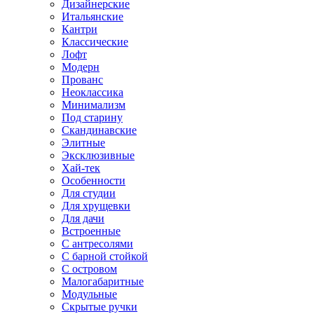
Дизайнерские
Итальянские
Кантри
Классические
Лофт
Модерн
Прованс
Неоклассика
Минимализм
Под старину
Скандинавские
Элитные
Эксклюзивные
Хай-тек
Особенности
Для студии
Для хрущевки
Для дачи
Встроенные
С антресолями
С барной стойкой
С островом
Малогабаритные
Модульные
Скрытые ручки