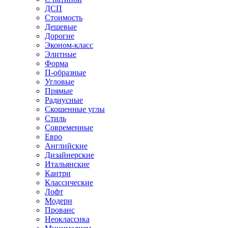
ДСП
Стоимость
Дешевые
Дорогие
Эконом-класс
Элитные
Форма
П-образные
Угловые
Прямые
Радиусные
Скошенные углы
Стиль
Современные
Евро
Английские
Дизайнерские
Итальянские
Кантри
Классические
Лофт
Модерн
Прованс
Неоклассика