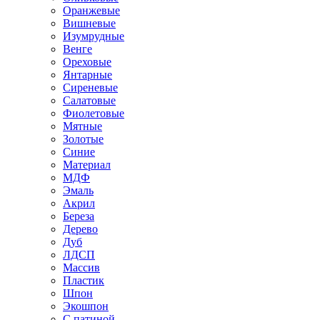
Оранжевые
Вишневые
Изумрудные
Венге
Ореховые
Янтарные
Сиреневые
Салатовые
Фиолетовые
Мятные
Золотые
Синие
Материал
МДФ
Эмаль
Акрил
Береза
Дерево
Дуб
ЛДСП
Массив
Пластик
Шпон
Экошпон
С патиной