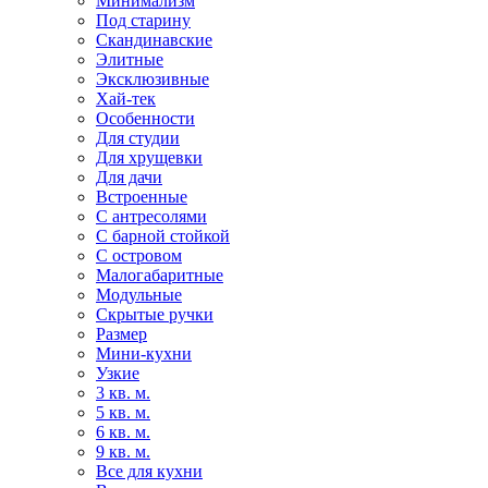
Минимализм
Под старину
Скандинавские
Элитные
Эксклюзивные
Хай-тек
Особенности
Для студии
Для хрущевки
Для дачи
Встроенные
С антресолями
С барной стойкой
С островом
Малогабаритные
Модульные
Скрытые ручки
Размер
Мини-кухни
Узкие
3 кв. м.
5 кв. м.
6 кв. м.
9 кв. м.
Все для кухни