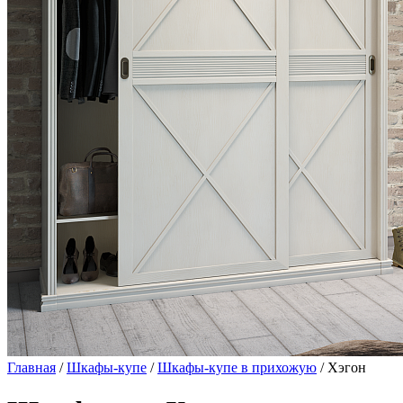
Главная
/
Шкафы-купе
/
Шкафы-купе в прихожую
/ Хэгон