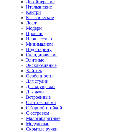
Дизайнерские
Итальянские
Кантри
Классические
Лофт
Модерн
Прованс
Неоклассика
Минимализм
Под старину
Скандинавские
Элитные
Эксклюзивные
Хай-тек
Особенности
Для студии
Для хрущевки
Для дачи
Встроенные
С антресолями
С барной стойкой
С островом
Малогабаритные
Модульные
Скрытые ручки