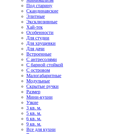
Минимализм
Под старину
Скандинавские
Элитные
Эксклюзивные
Хай-тек
Особенности
Для студии
Для хрущевки
Для дачи
Встроенные
С антресолями
С барной стойкой
С островом
Малогабаритные
Модульные
Скрытые ручки
Размер
Мини-кухни
Узкие
3 кв. м.
5 кв. м.
6 кв. м.
9 кв. м.
Все для кухни