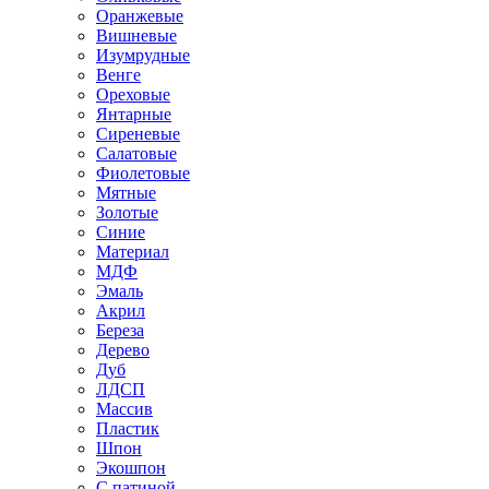
Оранжевые
Вишневые
Изумрудные
Венге
Ореховые
Янтарные
Сиреневые
Салатовые
Фиолетовые
Мятные
Золотые
Синие
Материал
МДФ
Эмаль
Акрил
Береза
Дерево
Дуб
ЛДСП
Массив
Пластик
Шпон
Экошпон
С патиной