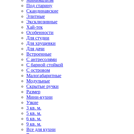
Минимализм
Под старину
Скандинавские
Элитные
Эксклюзивные
Хай-тек
Особенности
Для студии
Для хрущевки
Для дачи
Встроенные
С антресолями
С барной стойкой
С островом
Малогабаритные
Модульные
Скрытые ручки
Размер
Мини-кухни
Узкие
3 кв. м.
5 кв. м.
6 кв. м.
9 кв. м.
Все для кухни