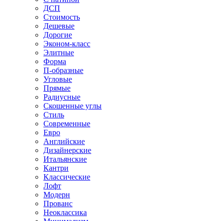
ДСП
Стоимость
Дешевые
Дорогие
Эконом-класс
Элитные
Форма
П-образные
Угловые
Прямые
Радиусные
Скошенные углы
Стиль
Современные
Евро
Английские
Дизайнерские
Итальянские
Кантри
Классические
Лофт
Модерн
Прованс
Неоклассика