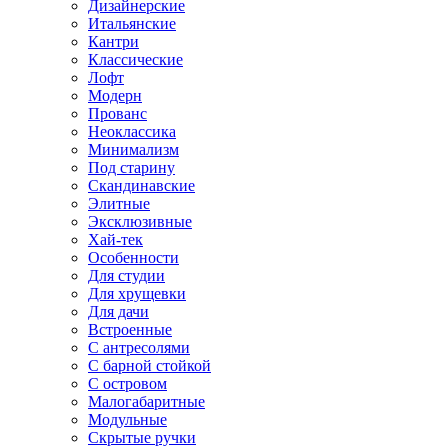
Дизайнерские
Итальянские
Кантри
Классические
Лофт
Модерн
Прованс
Неоклассика
Минимализм
Под старину
Скандинавские
Элитные
Эксклюзивные
Хай-тек
Особенности
Для студии
Для хрущевки
Для дачи
Встроенные
С антресолями
С барной стойкой
С островом
Малогабаритные
Модульные
Скрытые ручки