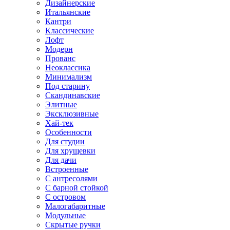
Дизайнерские
Итальянские
Кантри
Классические
Лофт
Модерн
Прованс
Неоклассика
Минимализм
Под старину
Скандинавские
Элитные
Эксклюзивные
Хай-тек
Особенности
Для студии
Для хрущевки
Для дачи
Встроенные
С антресолями
С барной стойкой
С островом
Малогабаритные
Модульные
Скрытые ручки