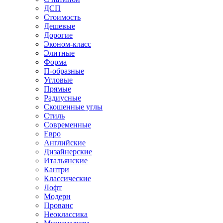
ДСП
Стоимость
Дешевые
Дорогие
Эконом-класс
Элитные
Форма
П-образные
Угловые
Прямые
Радиусные
Скошенные углы
Стиль
Современные
Евро
Английские
Дизайнерские
Итальянские
Кантри
Классические
Лофт
Модерн
Прованс
Неоклассика