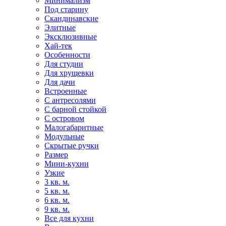
Минимализм
Под старину
Скандинавские
Элитные
Эксклюзивные
Хай-тек
Особенности
Для студии
Для хрущевки
Для дачи
Встроенные
С антресолями
С барной стойкой
С островом
Малогабаритные
Модульные
Скрытые ручки
Размер
Мини-кухни
Узкие
3 кв. м.
5 кв. м.
6 кв. м.
9 кв. м.
Все для кухни