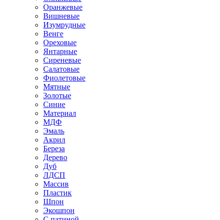
Оранжевые
Вишневые
Изумрудные
Венге
Ореховые
Янтарные
Сиреневые
Салатовые
Фиолетовые
Мятные
Золотые
Синие
Материал
МДФ
Эмаль
Акрил
Береза
Дерево
Дуб
ЛДСП
Массив
Пластик
Шпон
Экошпон
С патиной