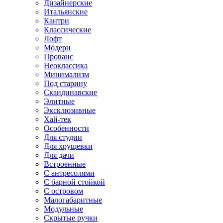
Дизайнерские
Итальянские
Кантри
Классические
Лофт
Модерн
Прованс
Неоклассика
Минимализм
Под старину
Скандинавские
Элитные
Эксклюзивные
Хай-тек
Особенности
Для студии
Для хрущевки
Для дачи
Встроенные
С антресолями
С барной стойкой
С островом
Малогабаритные
Модульные
Скрытые ручки