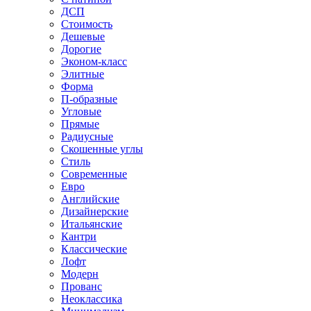
ДСП
Стоимость
Дешевые
Дорогие
Эконом-класс
Элитные
Форма
П-образные
Угловые
Прямые
Радиусные
Скошенные углы
Стиль
Современные
Евро
Английские
Дизайнерские
Итальянские
Кантри
Классические
Лофт
Модерн
Прованс
Неоклассика