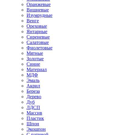
Оранжевые
Вишневые
Изумрудные
Венге
Ореховые
Янтарные
Сиреневые
Салатовые
Фиолетовые
Мятные
Золотые
Синие
Материал
МДФ
Эмаль
Акрил
Береза
Дерево
Дуб
ЛДСП
Массив
Пластик
Шпон
Экошпон
С патиной