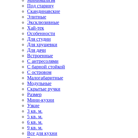
Минимализм
Под старину
Скандинавские
Элитные
Эксклюзивные
Хай-тек
Особенности
Для студии
Для хрущевки
Для дачи
Встроенные
С антресолями
С барной стойкой
С островом
Малогабаритные
Модульные
Скрытые ручки
Размер
Мини-кухни
Узкие
3 кв. м.
5 кв. м.
6 кв. м.
9 кв. м.
Все для кухни