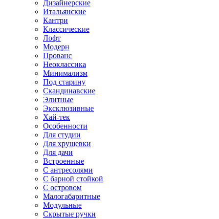
Дизайнерские
Итальянские
Кантри
Классические
Лофт
Модерн
Прованс
Неоклассика
Минимализм
Под старину
Скандинавские
Элитные
Эксклюзивные
Хай-тек
Особенности
Для студии
Для хрущевки
Для дачи
Встроенные
С антресолями
С барной стойкой
С островом
Малогабаритные
Модульные
Скрытые ручки