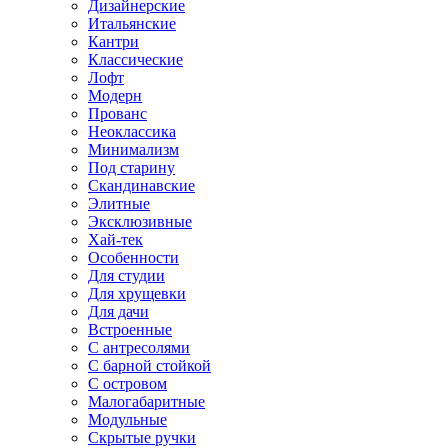
Дизайнерские
Итальянские
Кантри
Классические
Лофт
Модерн
Прованс
Неоклассика
Минимализм
Под старину
Скандинавские
Элитные
Эксклюзивные
Хай-тек
Особенности
Для студии
Для хрущевки
Для дачи
Встроенные
С антресолями
С барной стойкой
С островом
Малогабаритные
Модульные
Скрытые ручки