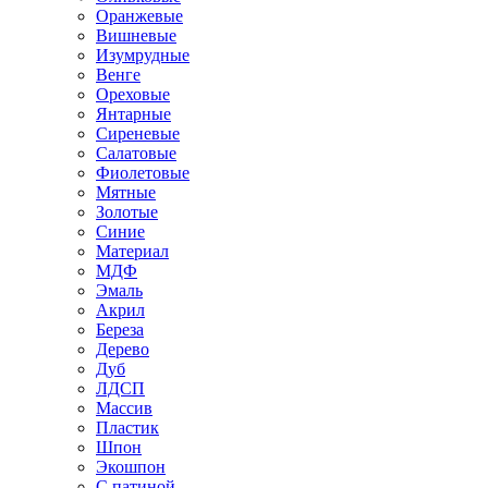
Оранжевые
Вишневые
Изумрудные
Венге
Ореховые
Янтарные
Сиреневые
Салатовые
Фиолетовые
Мятные
Золотые
Синие
Материал
МДФ
Эмаль
Акрил
Береза
Дерево
Дуб
ЛДСП
Массив
Пластик
Шпон
Экошпон
С патиной