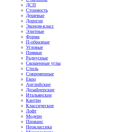
ДСП
Стоимость
Дешевые
Дорогие
Эконом-класс
Элитные
Форма
П-образные
Угловые
Прямые
Радиусные
Скошенные углы
Стиль
Современные
Евро
Английские
Дизайнерские
Итальянские
Кантри
Классические
Лофт
Модерн
Прованс
Неоклассика