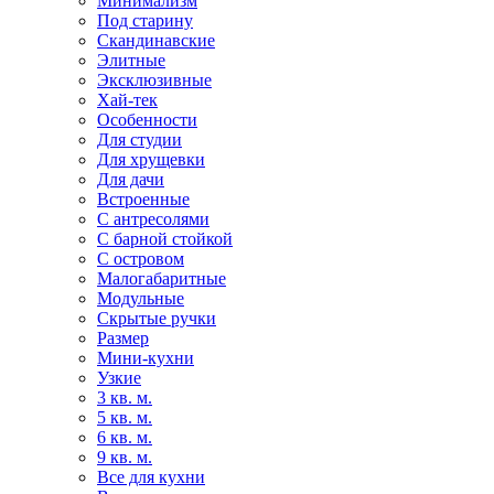
Минимализм
Под старину
Скандинавские
Элитные
Эксклюзивные
Хай-тек
Особенности
Для студии
Для хрущевки
Для дачи
Встроенные
С антресолями
С барной стойкой
С островом
Малогабаритные
Модульные
Скрытые ручки
Размер
Мини-кухни
Узкие
3 кв. м.
5 кв. м.
6 кв. м.
9 кв. м.
Все для кухни