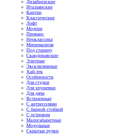
Дизайнерские
Итальянские
Кантри
Классические
Лофт
Модерн
Прованс
Неоклассика
Минимализм
Под старину
Скандинавские
Элитные
Эксклюзивные
Хай-тек
Особенности
Для студии
Для хрущевки
Для дачи
Встроенные
С антресолями
С барной стойкой
С островом
Малогабаритные
Модульные
Скрытые ручки