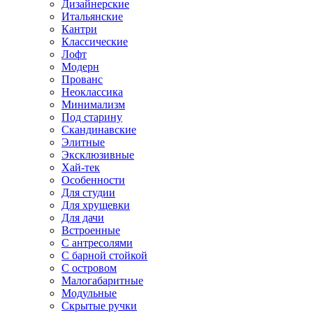
Дизайнерские
Итальянские
Кантри
Классические
Лофт
Модерн
Прованс
Неоклассика
Минимализм
Под старину
Скандинавские
Элитные
Эксклюзивные
Хай-тек
Особенности
Для студии
Для хрущевки
Для дачи
Встроенные
С антресолями
С барной стойкой
С островом
Малогабаритные
Модульные
Скрытые ручки