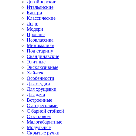
Дизайнерские
Итальянские
Кантри
Классические
Лофт
Модерн
Прованс
Неоклассика
Минимализм
Под старину
Скандинавские
Элитные
Эксклюзивные
Хай-тек
Особенности
Для студии
Для хрущевки
Для дачи
Встроенные
С антресолями
С барной стойкой
С островом
Малогабаритные
Модульные
Скрытые ручки