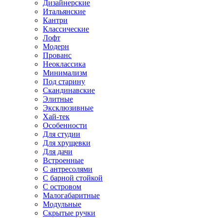
Дизайнерские
Итальянские
Кантри
Классические
Лофт
Модерн
Прованс
Неоклассика
Минимализм
Под старину
Скандинавские
Элитные
Эксклюзивные
Хай-тек
Особенности
Для студии
Для хрущевки
Для дачи
Встроенные
С антресолями
С барной стойкой
С островом
Малогабаритные
Модульные
Скрытые ручки