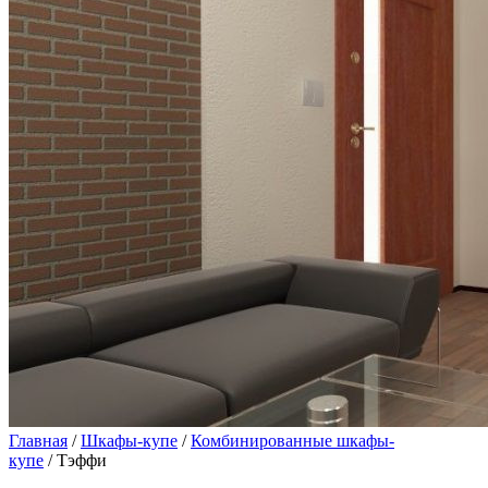
Главная
/
Шкафы-купе
/
Комбинированные шкафы-
купе
/ Тэффи