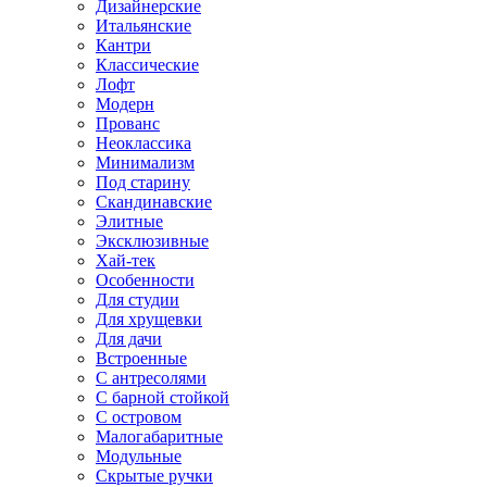
Дизайнерские
Итальянские
Кантри
Классические
Лофт
Модерн
Прованс
Неоклассика
Минимализм
Под старину
Скандинавские
Элитные
Эксклюзивные
Хай-тек
Особенности
Для студии
Для хрущевки
Для дачи
Встроенные
С антресолями
С барной стойкой
С островом
Малогабаритные
Модульные
Скрытые ручки