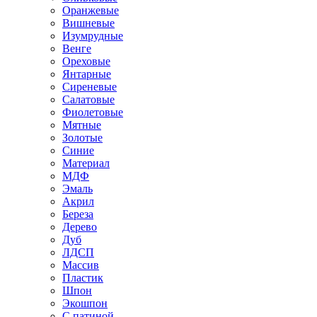
Оранжевые
Вишневые
Изумрудные
Венге
Ореховые
Янтарные
Сиреневые
Салатовые
Фиолетовые
Мятные
Золотые
Синие
Материал
МДФ
Эмаль
Акрил
Береза
Дерево
Дуб
ЛДСП
Массив
Пластик
Шпон
Экошпон
С патиной