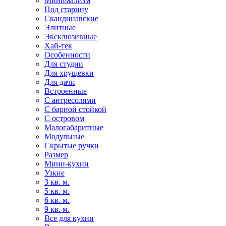
Минимализм
Под старину
Скандинавские
Элитные
Эксклюзивные
Хай-тек
Особенности
Для студии
Для хрущевки
Для дачи
Встроенные
С антресолями
С барной стойкой
С островом
Малогабаритные
Модульные
Скрытые ручки
Размер
Мини-кухни
Узкие
3 кв. м.
5 кв. м.
6 кв. м.
9 кв. м.
Все для кухни