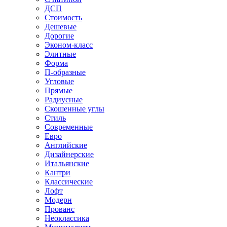
ДСП
Стоимость
Дешевые
Дорогие
Эконом-класс
Элитные
Форма
П-образные
Угловые
Прямые
Радиусные
Скошенные углы
Стиль
Современные
Евро
Английские
Дизайнерские
Итальянские
Кантри
Классические
Лофт
Модерн
Прованс
Неоклассика