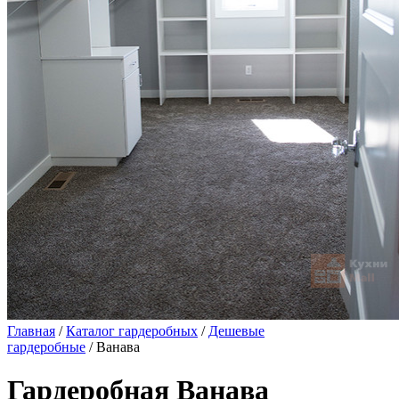
Главная
/
Каталог гардеробных
/
Дешевые
гардеробные
/ Ванава
Гардеробная Ванава