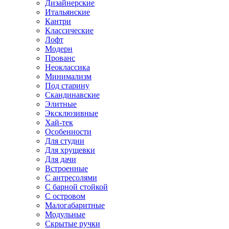
Дизайнерские
Итальянские
Кантри
Классические
Лофт
Модерн
Прованс
Неоклассика
Минимализм
Под старину
Скандинавские
Элитные
Эксклюзивные
Хай-тек
Особенности
Для студии
Для хрущевки
Для дачи
Встроенные
С антресолями
С барной стойкой
С островом
Малогабаритные
Модульные
Скрытые ручки