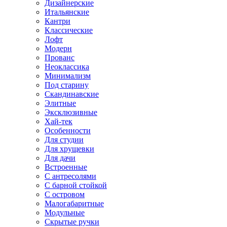
Дизайнерские
Итальянские
Кантри
Классические
Лофт
Модерн
Прованс
Неоклассика
Минимализм
Под старину
Скандинавские
Элитные
Эксклюзивные
Хай-тек
Особенности
Для студии
Для хрущевки
Для дачи
Встроенные
С антресолями
С барной стойкой
С островом
Малогабаритные
Модульные
Скрытые ручки