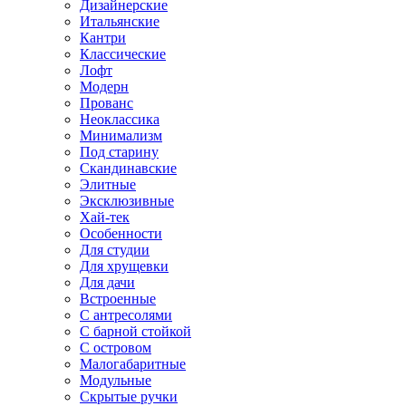
Дизайнерские
Итальянские
Кантри
Классические
Лофт
Модерн
Прованс
Неоклассика
Минимализм
Под старину
Скандинавские
Элитные
Эксклюзивные
Хай-тек
Особенности
Для студии
Для хрущевки
Для дачи
Встроенные
С антресолями
С барной стойкой
С островом
Малогабаритные
Модульные
Скрытые ручки