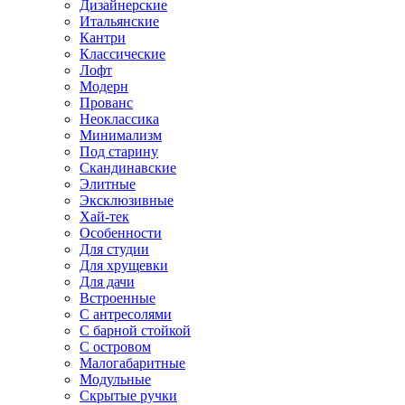
Дизайнерские
Итальянские
Кантри
Классические
Лофт
Модерн
Прованс
Неоклассика
Минимализм
Под старину
Скандинавские
Элитные
Эксклюзивные
Хай-тек
Особенности
Для студии
Для хрущевки
Для дачи
Встроенные
С антресолями
С барной стойкой
С островом
Малогабаритные
Модульные
Скрытые ручки