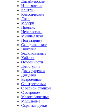
Дизайнерские
Итальянские
Кантри
Классические
Лофт
Модерн
Прованс
Неоклассика
Минимализм
Под старину
Скандинавские
Элитные
Эксклюзивные
Хай-тек
Особенности
Для студии
Для хрущевки
Для дачи
Встроенные
С антресолями
С барной стойкой
С островом
Малогабаритные
Модульные
Скрытые ручки