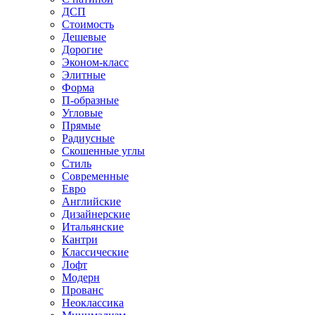
ДСП
Стоимость
Дешевые
Дорогие
Эконом-класс
Элитные
Форма
П-образные
Угловые
Прямые
Радиусные
Скошенные углы
Стиль
Современные
Евро
Английские
Дизайнерские
Итальянские
Кантри
Классические
Лофт
Модерн
Прованс
Неоклассика