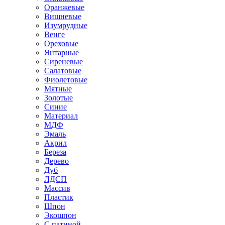
Оранжевые
Вишневые
Изумрудные
Венге
Ореховые
Янтарные
Сиреневые
Салатовые
Фиолетовые
Мятные
Золотые
Синие
Материал
МДФ
Эмаль
Акрил
Береза
Дерево
Дуб
ЛДСП
Массив
Пластик
Шпон
Экошпон
С патиной