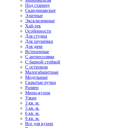
Минимализм
Под старину
Скандинавские
Элитные
Эксклюзивные
Хай-тек
Особенности
Для студии
Для хрущевки
Для дачи
Встроенные
С антресолями
С барной стойкой
С островом
Малогабаритные
Модульные
Скрытые ручки
Размер
Мини-кухни
Узкие
3 кв. м.
5 кв. м.
6 кв. м.
9 кв. м.
Все для кухни