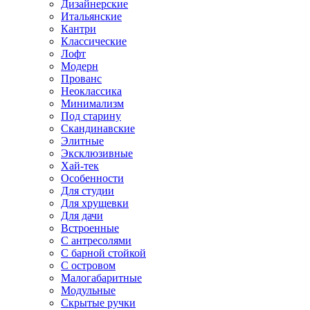
Дизайнерские
Итальянские
Кантри
Классические
Лофт
Модерн
Прованс
Неоклассика
Минимализм
Под старину
Скандинавские
Элитные
Эксклюзивные
Хай-тек
Особенности
Для студии
Для хрущевки
Для дачи
Встроенные
С антресолями
С барной стойкой
С островом
Малогабаритные
Модульные
Скрытые ручки