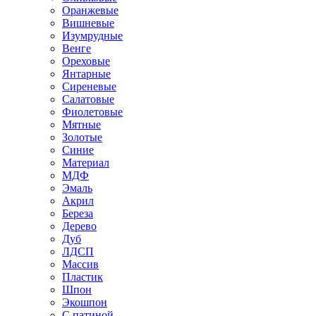
Оранжевые
Вишневые
Изумрудные
Венге
Ореховые
Янтарные
Сиреневые
Салатовые
Фиолетовые
Мятные
Золотые
Синие
Материал
МДФ
Эмаль
Акрил
Береза
Дерево
Дуб
ЛДСП
Массив
Пластик
Шпон
Экошпон
С патиной