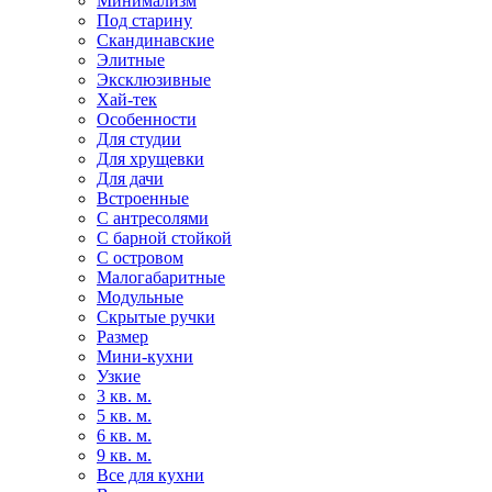
Минимализм
Под старину
Скандинавские
Элитные
Эксклюзивные
Хай-тек
Особенности
Для студии
Для хрущевки
Для дачи
Встроенные
С антресолями
С барной стойкой
С островом
Малогабаритные
Модульные
Скрытые ручки
Размер
Мини-кухни
Узкие
3 кв. м.
5 кв. м.
6 кв. м.
9 кв. м.
Все для кухни