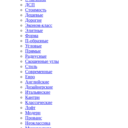
ДСП
Стоимость
Дешевые
Дорогие
Эконом-класс
Элитные
Форма
П-образные
Угловые
Прямые
Радиусные
Скошенные углы
Стиль
Современные
Евро
Английские
Дизайнерские
Итальянские
Кантри
Классические
Лофт
Модерн
Прованс
Неоклассика