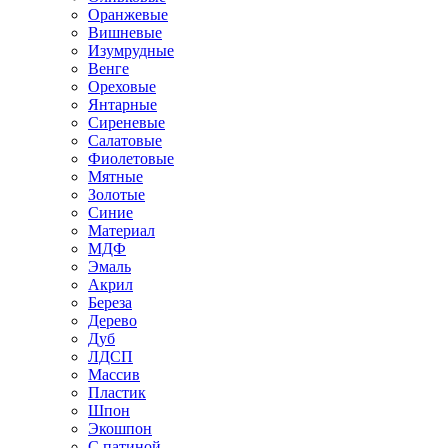
Оранжевые
Вишневые
Изумрудные
Венге
Ореховые
Янтарные
Сиреневые
Салатовые
Фиолетовые
Мятные
Золотые
Синие
Материал
МДФ
Эмаль
Акрил
Береза
Дерево
Дуб
ЛДСП
Массив
Пластик
Шпон
Экошпон
С патиной