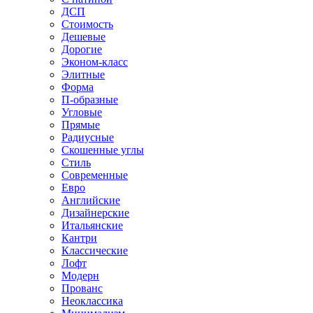
ДСП
Стоимость
Дешевые
Дорогие
Эконом-класс
Элитные
Форма
П-образные
Угловые
Прямые
Радиусные
Скошенные углы
Стиль
Современные
Евро
Английские
Дизайнерские
Итальянские
Кантри
Классические
Лофт
Модерн
Прованс
Неоклассика